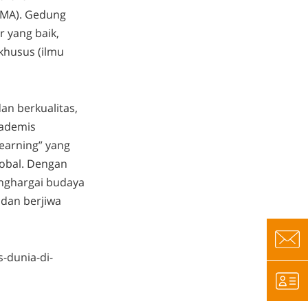
(SMA). Gedung
r yang baik,
khusus (ilmu
an berkualitas,
kademis
earning” yang
lobal. Dengan
enghargai budaya
 dan berjiwa
-dunia-di-