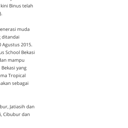
kini Binus telah
).
generasi muda
 ditandai
 Agustus 2015.
us School Bekasi
6 dan mampu
 Bekasi yang
ema Tropical
nakan sebagai
bur, Jatiasih dan
, Cibubur dan