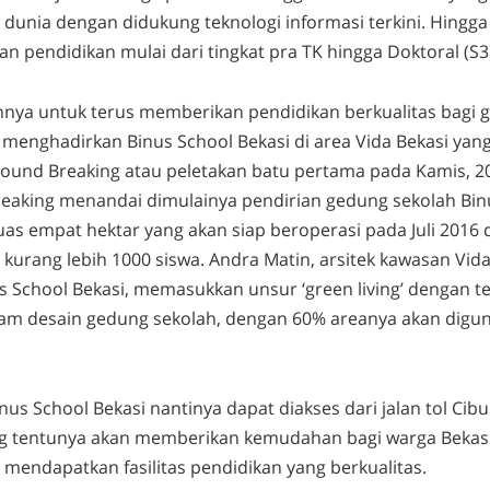
 dunia dengan didukung teknologi informasi terkini. Hingga 
 pendidikan mulai dari tingkat pra TK hingga Doktoral (S3
ya untuk terus memberikan pendidikan berkualitas bagi 
 menghadirkan Binus School Bekasi di area Vida Bekasi yang
ound Breaking atau peletakan batu pertama pada Kamis, 20
eaking menandai dimulainya pendirian gedung sekolah Bin
luas empat hektar yang akan siap beroperasi pada Juli 201
urang lebih 1000 siswa. Andra Matin, arsitek kawasan Vida
us School Bekasi, memasukkan unsur ‘green living’ dengan t
am desain gedung sekolah, dengan 60% areanya akan digu
nus School Bekasi nantinya dapat diakses dari jalan tol Cibu
ng tentunya akan memberikan kemudahan bagi warga Bekasi
 mendapatkan fasilitas pendidikan yang berkualitas.