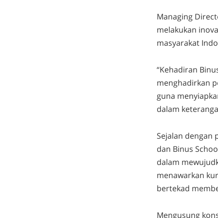
Managing Direct
melakukan inova
masyarakat Indon
“Kehadiran Binu
menghadirkan pe
guna menyiapkan
dalam keteranga
Sejalan dengan 
dan Binus Schoo
dalam mewujudkan
menawarkan kuri
bertekad memberi
Mengusung konse