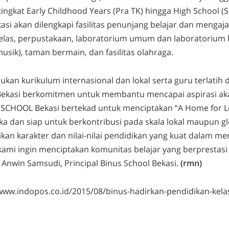
tingkat Early Childhood Years (Pra TK) hingga High School 
asi akan dilengkapi fasilitas penunjang belajar dan mengaja
kelas, perpustakaan, laboratorium umum dan laboratorium 
 musik), taman bermain, dan fasilitas olahraga.
n kurikulum internasional dan lokal serta guru terlatih d
ekasi berkomitmen untuk membantu mencapai aspirasi a
 SCHOOL Bekasi bertekad untuk menciptakan “A Home for L
ka dan siap untuk berkontribusi pada skala lokal maupun g
kan karakter dan nilai-nilai pendidikan yang kuat dalam m
 kami ingin menciptakan komunitas belajar yang berprestasi
 Anwin Samsudi, Principal Binus School Bekasi.
(rmn)
www.indopos.co.id/2015/08/binus-hadirkan-pendidikan-kelas