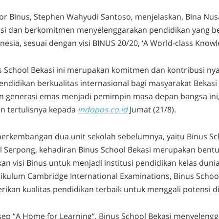
or Binus, Stephen Wahyudi Santoso, menjelaskan, Bina Nus
si dan berkomitmen menyelenggarakan pendidikan yang ber
esia, sesuai dengan visi BINUS 20/20, ‘A World-class Knowle
s School Bekasi ini merupakan komitmen dan kontribusi ny
ndidikan berkualitas internasional bagi masyarakat Bekasi
 generasi emas menjadi pemimpin masa depan bangsa ini,
n tertulisnya kepada
indopos.co.id
Jumat (21/8).
perkembangan dua unit sekolah sebelumnya, yaitu Binus S
l Serpong, kehadiran Binus School Bekasi merupakan bentuk
 visi Binus untuk menjadi institusi pendidikan kelas duni
kulum Cambridge International Examinations, Binus School
kan kualitas pendidikan terbaik untuk menggali potensi di
p “A Home for Learning”, Binus School Bekasi menyeleng