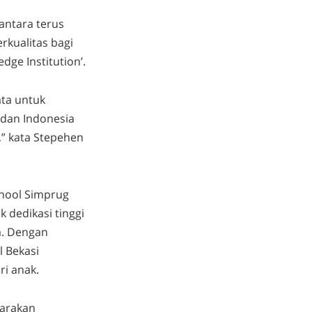
antara terus
kualitas bagi
dge Institution’.
ata untuk
 dan Indonesia
” kata Stepehen
chool Simprug
 dedikasi tinggi
a. Dengan
 Bekasi
ri anak.
garakan