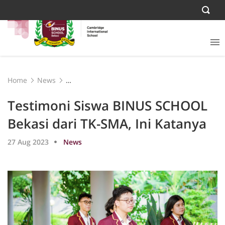
Home
News
Testimoni Siswa BINUS SCHOOL Bekasi dari TK-SMA, Ini
Katanya
Testimoni Siswa BINUS SCHOOL
Bekasi dari TK-SMA, Ini Katanya
27 Aug 2023
News