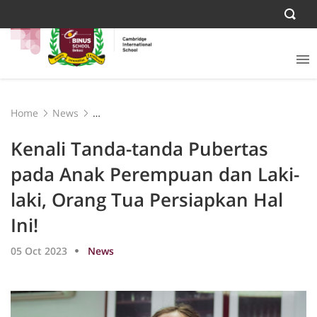
Home
News
Kenali Tanda-tanda Pubertas pada Anak Perempuan
dan Laki-laki, Orang Tua Persiapkan Hal Ini!
Kenali Tanda-tanda Pubertas
pada Anak Perempuan dan Laki-
laki, Orang Tua Persiapkan Hal
Ini!
05 Oct 2023
News