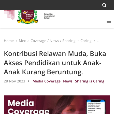
Home
Media Coverage
/
News
/
Sharing is Caring
Kontribusi Relawan Muda, Buka Akses Pendidikan untuk
Anak-Anak Kurang Beruntung.
Kontribusi Relawan Muda, Buka
Akses Pendidikan untuk Anak-
Anak Kurang Beruntung.
28 Nov 2023
Media Coverage
News
Sharing is Caring