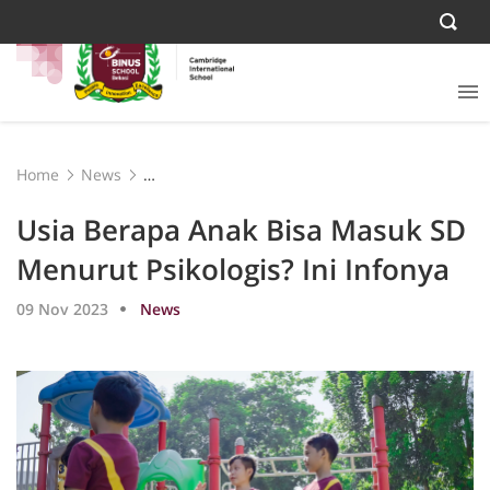
Home
News
Usia Berapa Anak Bisa Masuk SD Menurut Psikologis? Ini
Infonya
Usia Berapa Anak Bisa Masuk SD
Menurut Psikologis? Ini Infonya
09 Nov 2023
News