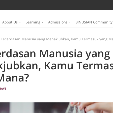
About Us
Learning
Admissions
BINUSIAN Community
 Kecerdasan Manusia yang Menakjubkan, Kamu Termasuk yang M
erdasan Manusia yang
jubkan, Kamu Terma
Mana?
ews