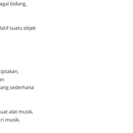
agai bidang,
atif suatu objek
iptakan,
an
 yang sederhana
uat alat musik,
ri musik.