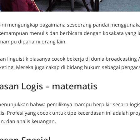
 ini mengungkap bagaimana seseorang pandai menggunaka
i kemampuan menulis dan berbicara dengan kosakata yang lu
mampu dipahami orang lain.
an linguistik biasanya cocok bekerja di dunia
broadcasting
/
keting
. Mereka juga cakap di bidang hukum sebagai pengac
asan Logis – matematis
menunjukkan bahwa pemiliknya mampu berpikir secara lo
. Profesi yang cocok untuk tipe kecerdasan ini adalah
pro
tan, dan analis keuangan.
asan Spasial