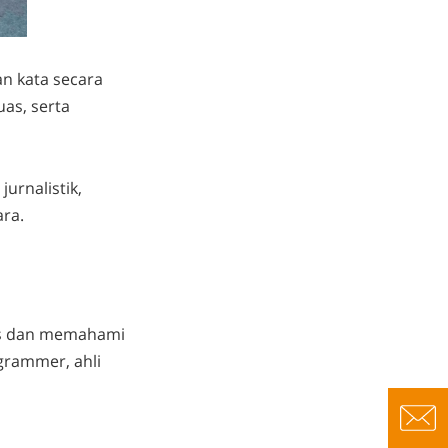
n kata secara
as, serta
 jurnalistik,
ara.
gis dan memahami
grammer
, ahli