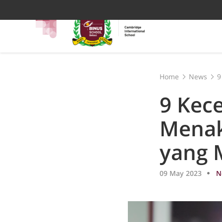
Home
News
9
9 Kec
Menak
yang 
09 May 2023
N