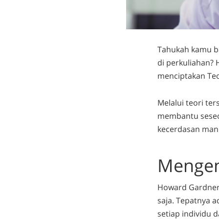
Tahukah kamu bah
di perkuliahan? 
menciptakan Teo
Melalui teori te
membantu seseo
kecerdasan manu
Mengen
Howard Gardner 
saja. Tepatnya a
setiap individu 