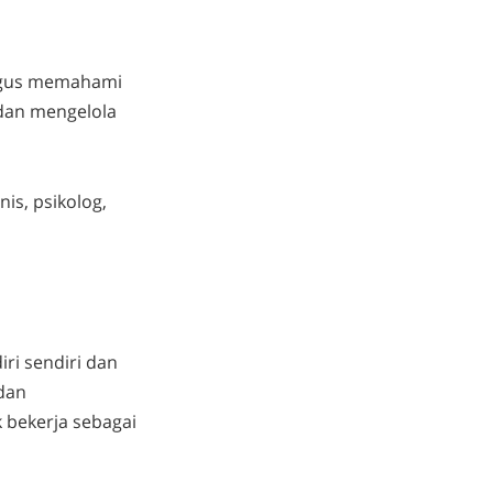
aligus memahami
dan mengelola
is, psikolog,
i sendiri dan
dan
bekerja sebagai