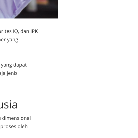
r tes IQ, dan IPK
ner yang
yang dapat
a jenis
usia
u dimensional
iproses oleh